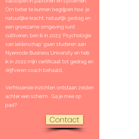
vastlopen in patronen en systemen.
Om beter te kunnen begrijpen hoe je
natuurlijke kracht, natuurlijk gedrag en
een groeizame omgeving kunt
cultiveren, ben ik in 2023
'Psychologie
van leiderschap' gaan studeren aan
Nyenrode Business
University
en heb
ik in 2022 mijn certificaat tot gedrag en
drijfveren coach behaald.
Verfrissende inzichten ontstaan zelden
achter een scherm. Ga je mee op
pad?
Contact