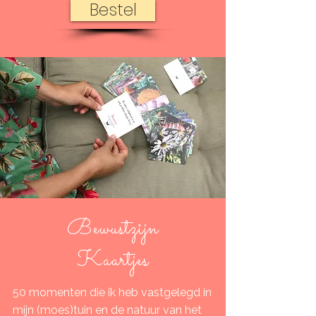
Bestel
Bewustzijn
Kaartjes
50 momenten die ik heb vastgelegd in
mijn (moes)tuin en de natuur van het