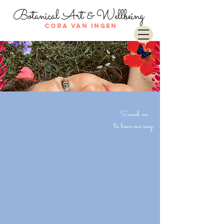
Botanical Art & Wellbeing
Cora van Ingen
Sound on
to hear me sing.