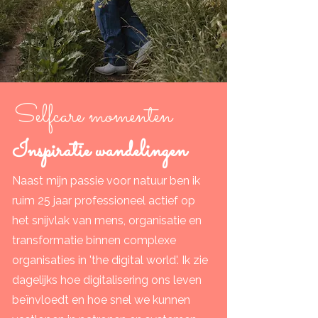
Selfcare momenten
Inspiratie wandelingen
Naast
mijn passie voor
natuur ben ik
ruim
25 jaar professioneel actief op
het snijvlak van mens, organisatie en
transformatie binnen complexe
organisaties in 'the digital world'. Ik zie
dagelijks hoe digitalisering ons leven
beïnvloedt en hoe snel we kunnen