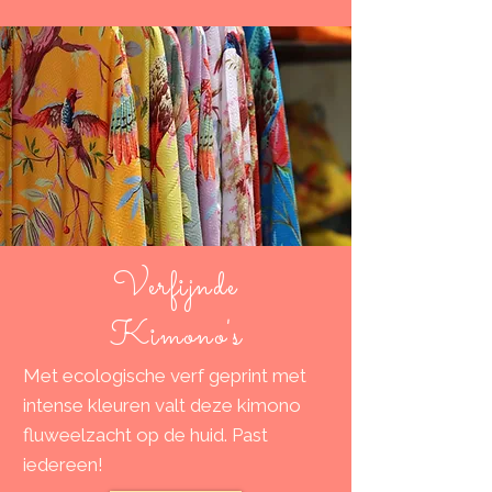
Verfijnde
Kimono's
Met ecologische verf geprint met
intense kleuren valt deze kimono
fluweelzacht op de huid. Past
iedereen!