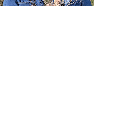
Klimaatburgemeesters
Maas & Waal
Sinds 2024 ben ik samen met Dorine
Epping Klimaatburgemeester Land
van Maas en Waal. Samen rollen we
de groene loper uit door onze regio.
Lees meer over onze initiatieven op
hetgroeneverhaalvanmaasenwaal .nl
Meer info