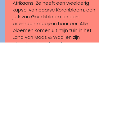
Afrikaans. Ze heeft een weelderig
kapsel van paarse Korenbloem, een
jurk van Goudsbloem en een
anemoon knopje in haar oor. Alle
bloemen komen uit mijn tuin in het
Land van Maas & Waal en zijn
eigenhandig gekweekt.
Dalila is gemaakt als speciale Charity
editie om geld op te halen voor
Stichting Tanka Tanka in Gambia
Korenbloem, Goudbloem, Herfst
Anemoon.