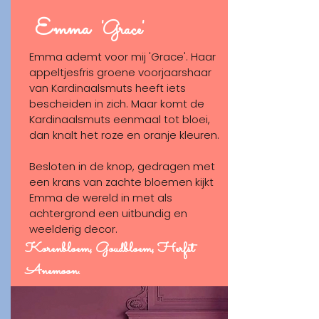
SHOP
Emma
'Grace'
Emma ademt voor mij 'Grace'. Haar
appeltjesfris groene voorjaarshaar
van Kardinaalsmuts heeft iets
bescheiden in zich. Maar komt de
Kardinaalsmuts eenmaal tot bloei,
dan knalt het roze en oranje kleuren.
Besloten in de knop, gedragen met
een krans van zachte bloemen kijkt
Emma de wereld in met als
achtergrond een uitbundig en
weelderig decor.
Korenbloem, Goudbloem, Herfst
Anemoon.