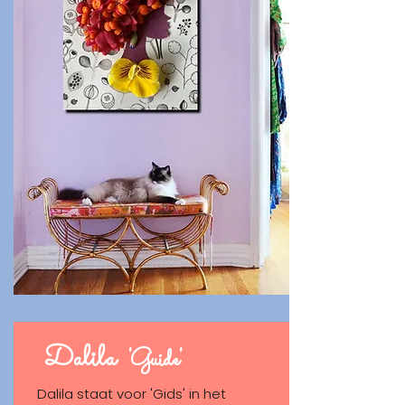
SHOP
Dalila
'Guide'
Dalila staat voor 'Gids' in het