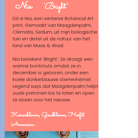
SHOP
Nia
'Bright'
Dit is Nia, een winterse Botanical Art
print. Gemaakt van Maagdenpalm,
Clematis, Sedum, uit mijn biologische
tuin en distel uit de natuur van het
land van Maas & Waal.
Nia betekent ‘Bright’. Ze draagt een
warme bontmuts omdat ze in
december is geboren, onder een
koele donkerblauwe sterrenhemel.
Legend says dat Maagdenpalm helpt
oude patronen los te laten en open
te staan voor het nieuwe.
Korenbloem, Goudbloem, Herfst
Anemoon.