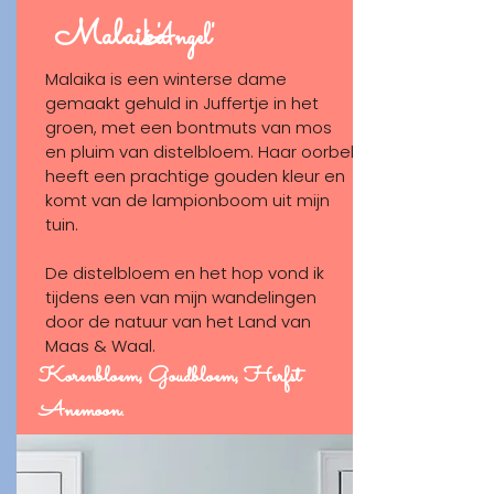
SHOP
Malaika
'Angel'
Malaika is een winterse dame
gemaakt gehuld in Juffertje in het
groen, met een bontmuts van mos
en pluim van distelbloem. Haar oorbel
heeft een prachtige gouden kleur en
komt van de lampionboom uit mijn
tuin.
De distelbloem en het hop vond ik
tijdens een van mijn wandelingen
door de natuur van het Land van
Maas & Waal.
Korenbloem, Goudbloem, Herfst
Anemoon.