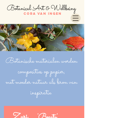
Botanical Art & Wellbeing
Cora van Ingen
Botanische materialen worden
composities op papier,
met moeder natuur als bron van
inspiratie.
Zuri
'Beauty'