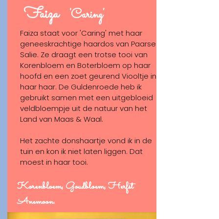
SHOP
Faiza
'Caring'
Faiza staat voor 'Caring' met haar
geneeskrachtige haardos van Paarse
Salie. Ze draagt een trotse tooi van
Korenbloem en Boterbloem op haar
hoofd en een zoet geurend Viooltje in
haar haar. De Guldenroede heb ik
gebruikt samen met een uitgebloeid
veldbloempje uit de natuur van het
Land van Maas & Waal.
Het zachte donshaartje vond ik in de
tuin en kon ik niet laten liggen. Dat
moest in haar tooi.
Korenbloem, Goudbloem, Herfst
Anemoon.