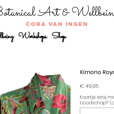
tanical Art & Wellbein
Cora van Ingen
being
Workshops
Shop
Kimono Roya
Prijs
€ 49,95
Kaartje erbij m
boodschap? (o