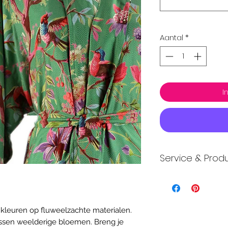
Aantal
*
I
Service & Produ
Incl. Botanical 
boodschap
Gratis verzend
Cadeauservic
 kleuren op fluweelzachte materialen.
Levertijd 2-4 
ssen weelderige bloemen. Breng je