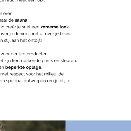
intuur heet een 'obi'.
nieren:
naar de
s
auna
!
ing creër je snel een
zomerse look.
er je denim short of over je bikini.
 in stijl aan het ontbijt!
oor eerlijke producten.
t zijn kenmerkende prints en kleuren.
een
beperkte oplage
.
et respect voor het milieu, de
en speciaal ontworpen om je blij te