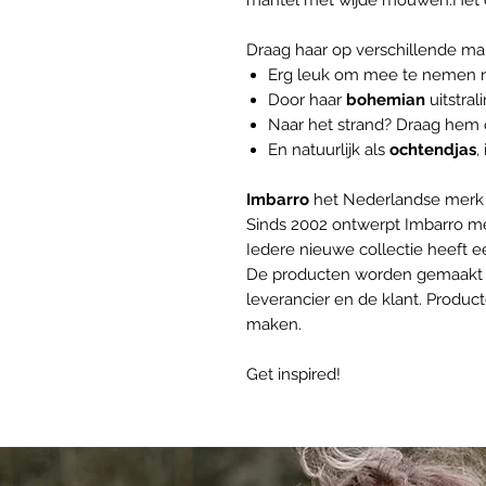
mantel met wijde mouwen.Het ce
Draag haar op verschillende ma
Erg leuk om mee te nemen 
Door haar
bohemian
uitstral
Naar het strand? Draag hem ov
En natuurlijk als
ochtendjas
,
Imbarro
het Nederlandse merk v
Sinds 2002 ontwerpt Imbarro me
Iedere nieuwe collectie heeft 
De producten worden gemaakt m
leverancier en de klant. Product
maken.
Get inspired!