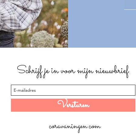
Schrijf je in voor mijn nieuwbrief.
Versturen
coravaningen.com