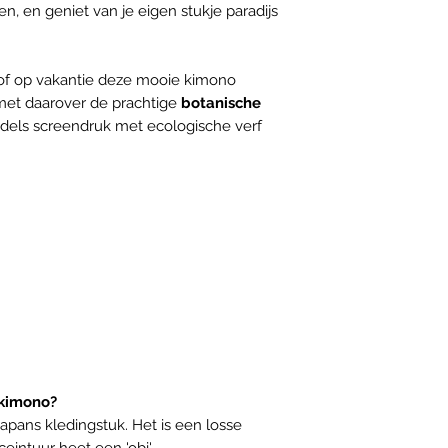
Niet goed, geld
en, en geniet van je eigen stukje paradijs
Retourneren bi
s of op vakantie deze mooie kimono
met daarover de prachtige
botanische
iddels screendruk met ecologische verf
 kimono?
Japans kledingstuk. Het is een losse