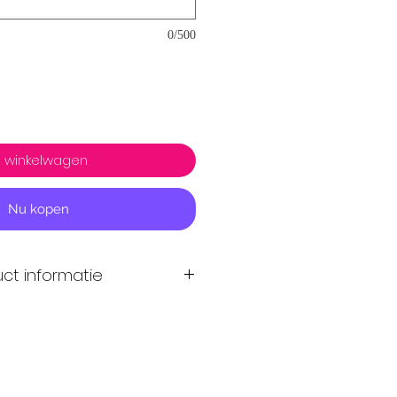
0/500
n winkelwagen
Nu kopen
ct informatie
art card met persoonlijke
en vanaf €50
e
dagen