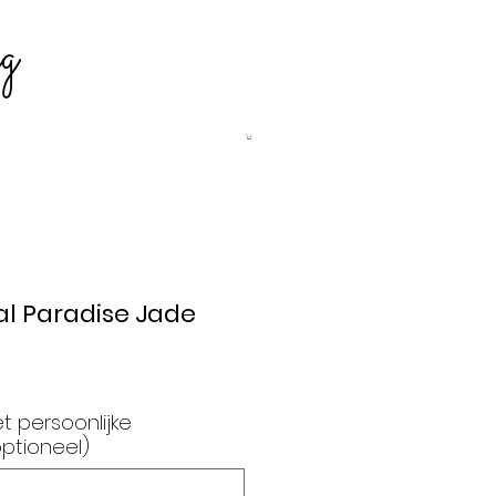
g
l Paradise Jade
et persoonlijke
ptioneel)