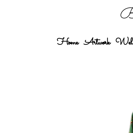
Bo
Home
Artwork
Well