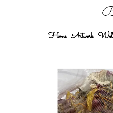
Bo
Home
Artwork
Well