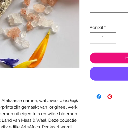
Aantal
*
I
 hun Afrikaanse namen, wat
leven
,
vriendelijk
rprints zijn gemaakt van origineel werk
oemen uit eigen tuin en wilde bloemen
t Land van Maas & Waal. Deze collectie
ity editie Art4Africa. Per kaart wordt