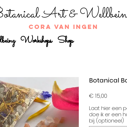
tanical Art & Wellbein
Cora van Ingen
being
Workshops
Shop
Botanical Bo
Prijs
€ 15,00
Laat hier een p
doe ik er een 
bij. (optioneel)