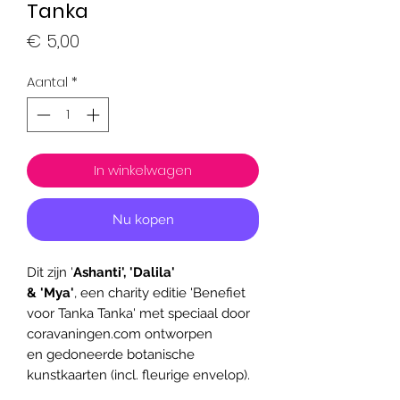
Tanka
Prijs
€ 5,00
Aantal
*
In winkelwagen
Nu kopen
Dit zijn '
Ashanti', 'Dalila'
& 'Mya'
, een charity editie 'Benefiet
voor Tanka Tanka' met speciaal door
coravaningen.com ontworpen
en gedoneerde botanische
kunstkaarten (incl. fleurige envelop).